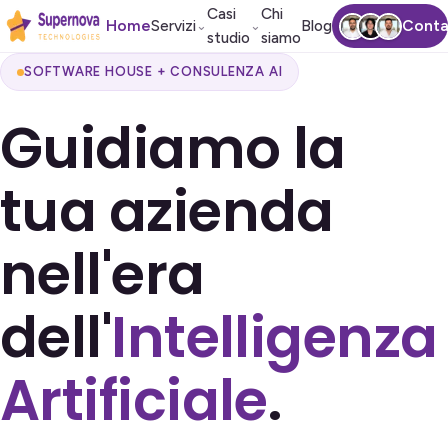
Casi
Chi
Home
Servizi
Blog
Conta
⌄
⌄
studio
siamo
SOFTWARE HOUSE + CONSULENZA AI
Guidiamo la
tua azienda
nell'era
dell'
Intelligenza
Artificiale
.