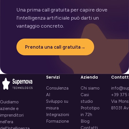
Una prima call gratuita per capire dove
l'intelligenza artificiale può darti un
vantaggio concreto.
Prenota una call gratuita
→
Servizi
Azienda
Contatt
Consulenza
Chi siamo
info@sup
AI
Casi
+39 375
Sviluppo su
studio
Via Monse
Guidiamo
misura
Prototipo
81031 Av
aziende e
Integrazioni
in 72h
imprenditori
Formazione
Blog
nell'era
Contatti
dell'Intelligenza