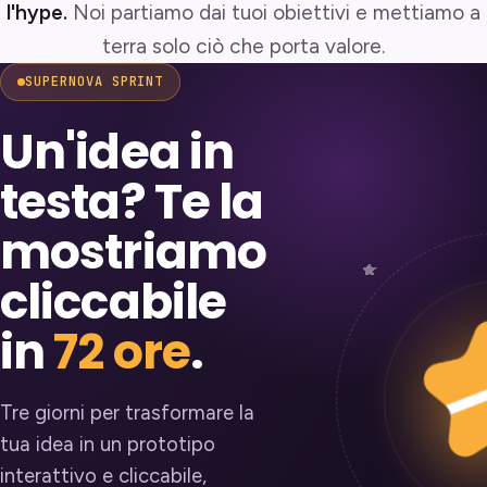
l'hype.
Noi partiamo dai tuoi obiettivi e mettiamo a
terra solo ciò che porta valore.
SUPERNOVA SPRINT
Un'idea in
testa? Te la
mostriamo
cliccabile
in
72 ore
.
Tre giorni per trasformare la
tua idea in un prototipo
interattivo e cliccabile,