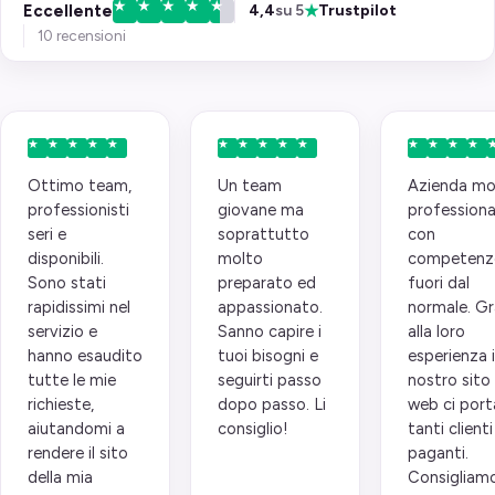
★
Eccellente
4,4
su 5
Trustpilot
10 recensioni
Ottimo team,
Un team
Azienda mo
professionisti
giovane ma
professiona
seri e
soprattutto
con
disponibili.
molto
competenz
Sono stati
preparato ed
fuori dal
rapidissimi nel
appassionato.
normale. Gr
servizio e
Sanno capire i
alla loro
hanno esaudito
tuoi bisogni e
esperienza i
tutte le mie
seguirti passo
nostro sito
richieste,
dopo passo. Li
web ci port
aiutandomi a
consiglio!
tanti clienti
rendere il sito
paganti.
della mia
Consigliam