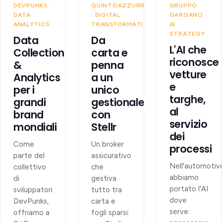
DEVPUNKS ·
QUINTOAZZURRA
GRUPPO
DATA
· DIGITAL
GARGANO ·
ANALYTICS
TRANSFORMATION
AI
STRATEGY
Data
Da
L'AI che
Collection
carta e
riconosce
&
penna
vetture
Analytics
a un
e
per i
unico
targhe,
grandi
gestionale,
al
brand
con
servizio
mondiali
Stellr
dei
Come
Un broker
processi
parte del
assicurativo
Nell'automotiv
collettivo
che
abbiamo
di
gestiva
portato l'AI
sviluppatori
tutto tra
dove
DevPunks,
carta e
serve:
offriamo a
fogli sparsi: