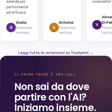
azienda più
vivamente!
performante
ed efficace.
Vinc
Giulia
Antonia
Di Pa
V
G
A
Recensione
Recensione
Recens
verificata
verificata
verific
Leggi tutte le recensioni su Trustpilot →
IL PRIMO PASSO È UNA CALL
Non sai da dove
partire con l'AI?
Iniziamo insieme.