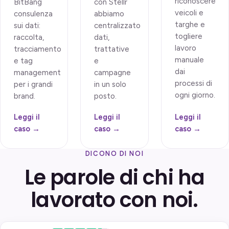
riconoscere
BitBang
con Stellr
veicoli e
consulenza
abbiamo
targhe e
sui dati:
centralizzato
togliere
raccolta,
dati,
lavoro
tracciamento
trattative
manuale
e tag
e
dai
management
campagne
processi di
per i grandi
in un solo
ogni giorno.
brand.
posto.
Leggi il
Leggi il
Leggi il
caso →
caso →
caso →
DICONO DI NOI
Le parole di chi ha
lavorato con noi.