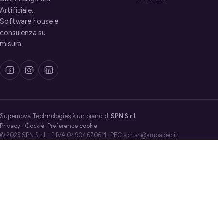
Artificiale.
Software house e
consulenza su
misura.
Supernova Technologies è un brand di
SPN S.r.l.
Privacy
·
Cookie
·
Preferenze cookie
© 2026 SPN S.r.l. · P.IVA 04904670611 · PEC spn.srl@arubapec.it