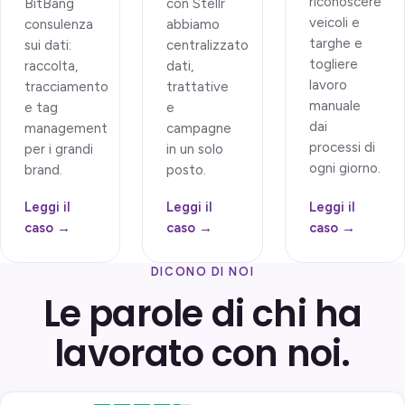
riconoscere
BitBang
con Stellr
veicoli e
consulenza
abbiamo
targhe e
sui dati:
centralizzato
togliere
raccolta,
dati,
lavoro
tracciamento
trattative
manuale
e tag
e
dai
management
campagne
processi di
per i grandi
in un solo
ogni giorno.
brand.
posto.
Leggi il
Leggi il
Leggi il
caso →
caso →
caso →
DICONO DI NOI
Le parole di chi ha
lavorato con noi.