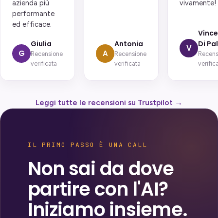
azienda più
vivamente!
performante
ed efficace.
Vinc
Giulia
Antonia
Di Pa
V
G
A
Recensione
Recensione
Recens
verificata
verificata
verific
Leggi tutte le recensioni su Trustpilot →
IL PRIMO PASSO È UNA CALL
Non sai da dove
partire con l'AI?
Iniziamo insieme.