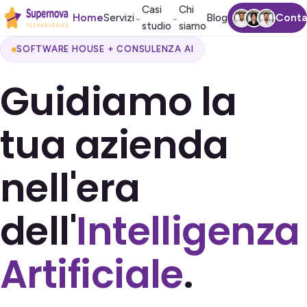
Casi
Chi
Home
Servizi
Blog
Conta
⌄
⌄
studio
siamo
SOFTWARE HOUSE + CONSULENZA AI
Guidiamo la
tua azienda
nell'era
dell'
Intelligenza
Artificiale
.