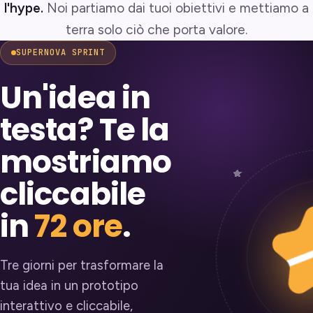
l'hype.
Noi partiamo dai tuoi obiettivi e mettiamo a
terra solo ciò che porta valore.
SUPERNOVA SPRINT
Un'idea in
testa? Te la
mostriamo
cliccabile
in
72 ore
.
Tre giorni per trasformare la
tua idea in un prototipo
interattivo e cliccabile,