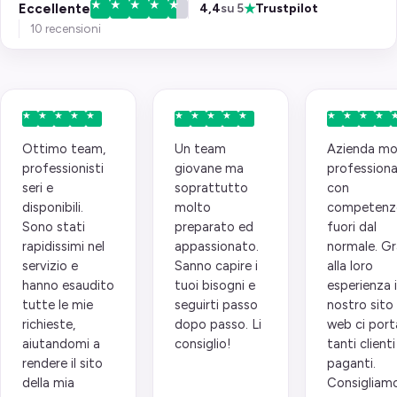
★
Eccellente
4,4
su 5
Trustpilot
10 recensioni
Ottimo team,
Un team
Azienda mo
professionisti
giovane ma
professiona
seri e
soprattutto
con
disponibili.
molto
competenz
Sono stati
preparato ed
fuori dal
rapidissimi nel
appassionato.
normale. Gr
servizio e
Sanno capire i
alla loro
hanno esaudito
tuoi bisogni e
esperienza i
tutte le mie
seguirti passo
nostro sito
richieste,
dopo passo. Li
web ci port
aiutandomi a
consiglio!
tanti clienti
rendere il sito
paganti.
della mia
Consigliam