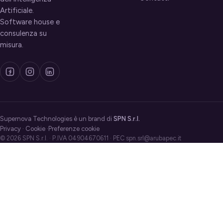
Artificiale.
Software house e
consulenza su
misura.
Supernova Technologies è un brand di
SPN S.r.l.
Privacy
·
Cookie
·
Preferenze cookie
© 2026 SPN S.r.l. · P.IVA 04904670611 · PEC spn.srl@arubapec.it