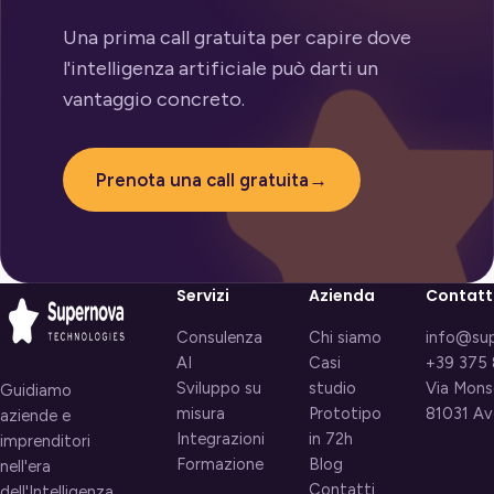
Una prima call gratuita per capire dove
l'intelligenza artificiale può darti un
vantaggio concreto.
Prenota una call gratuita
→
Servizi
Azienda
Contatt
Consulenza
Chi siamo
info@sup
AI
Casi
+39 375
Sviluppo su
studio
Via Monse
Guidiamo
misura
Prototipo
81031 Av
aziende e
Integrazioni
in 72h
imprenditori
Formazione
Blog
nell'era
Contatti
dell'Intelligenza