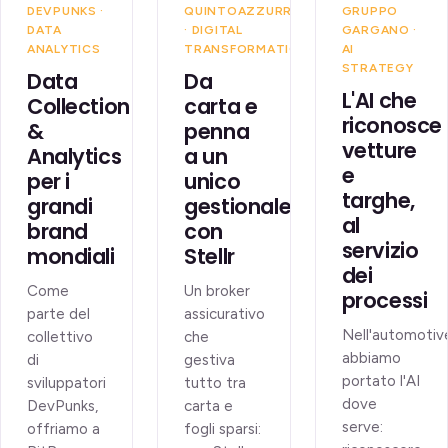
DEVPUNKS ·
QUINTOAZZURRA
GRUPPO
DATA
· DIGITAL
GARGANO ·
ANALYTICS
TRANSFORMATION
AI
STRATEGY
Data
Da
L'AI che
Collection
carta e
riconosce
&
penna
vetture
Analytics
a un
e
per i
unico
targhe,
grandi
gestionale,
al
brand
con
servizio
mondiali
Stellr
dei
Come
Un broker
processi
parte del
assicurativo
Nell'automotiv
collettivo
che
abbiamo
di
gestiva
portato l'AI
sviluppatori
tutto tra
dove
DevPunks,
carta e
serve:
offriamo a
fogli sparsi: