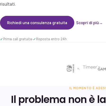
risultati.
Richiedi una consulenza gratuita
Scopri di più
→
✓
Prima call gratuita
✓
Risposta entro 24h
IL MOMENTO È ADE
Il problema non è la