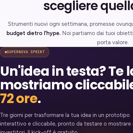
scegliere quel
Strumenti nuovi ogni settimana, promesse ovunque
budget dietro l'hype.
Noi partiamo dai tuoi obiett
porta valore.
SUPERNOVA SPRINT
Un'idea in testa? Te l
mostriamo cliccabile
72 ore
.
Tre giorni per trasformare la tua idea in un prototipo
interattivo e cliccabile, pronto da testare o mostrare 
investitori. Il kick-off è gratuito.