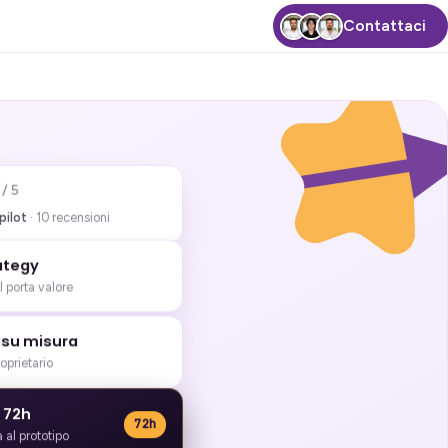
Contattaci
/ 5
pilot
· 10 recensioni
rategy
I porta valore
 su misura
roprietario
t 72h
72h
a al prototipo