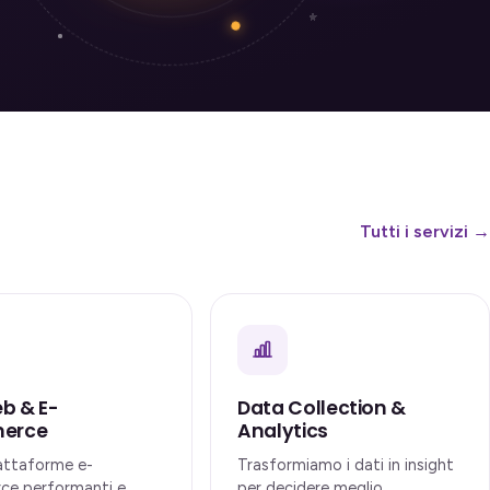
Tutti i servizi →
eb & E-
Data Collection &
erce
Analytics
iattaforme e-
Trasformiamo i dati in insight
e performanti e
per decidere meglio.