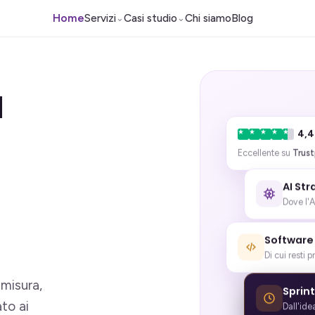
Home
Servizi
Casi studio
Chi siamo
Blog
⌄
⌄
a
4,4
Eccellente su
Trust
AI St
Dove l'A
Software
Di cui resti p
misura,
Sprin
to ai
Dall'ide