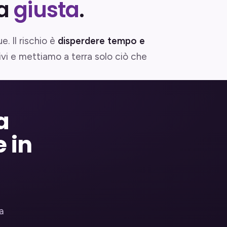
la
giusta
.
. Il rischio è
disperdere tempo e
ivi e mettiamo a terra solo ciò che
a
 in
a