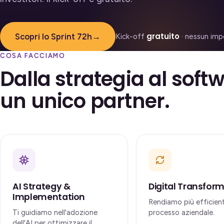
gratuito
Scopri lo Sprint 72h
→
Kick-off
· nessun im
COSA FACCIAMO
Dalla strategia al soft
un unico partner.
AI Strategy &
Digital Transfor
Implementation
Rendiamo più efficien
Ti guidiamo nell'adozione
processo aziendale.
dell'AI per ottimizzare il