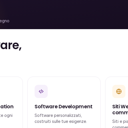
pegno
ware,
mation
Software Development
Siti W
comm
te ogni
Software personalizzati,
costruiti sulle tue esigenze.
Siti e p
commerc